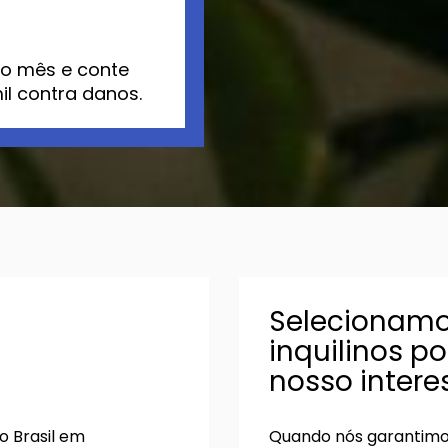
do mês e conte
l contra danos.
Selecionamo
inquilinos p
nosso intere
o Brasil em
Quando nós garantimos