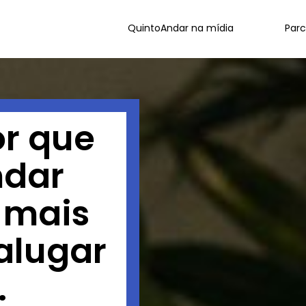
QuintoAndar na mídia
Parc
r que
ndar
o mais
alugar
.