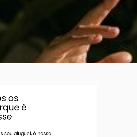
s os
orque é
sse
 seu aluguel, é nosso