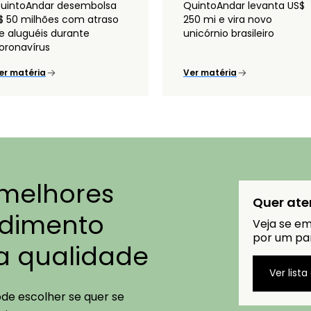
uintoAndar desembolsa
QuintoAndar levanta US$
$ 50 milhões com atraso
250 mi e vira novo
e aluguéis durante
unicórnio brasileiro
oronavírus
er matéria
Ver matéria
 melhores
Quer ate
endimento
Veja se em
por um par
ta qualidade
Ver lista
ode escolher se quer se