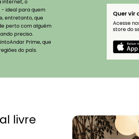
 internet, o
o - ideal para quem
Quer vir
de, entretanto, que
Acesse nos
 de perto com alguém
store do se
ando preciso.
intoAndar Prime, que
regiões do país.
al livre